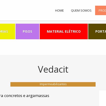
HOME
QUEM SOMOS
PRO
RIAS
PISOS
MATERIAL ELÉTRICO
PORT
Vedacit
Impermeabilizantes
ra concretos e argamassas