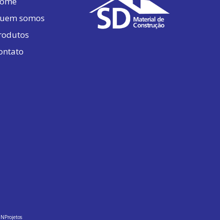
ome
uem somos
rodutos
ontato
r
NProjetos