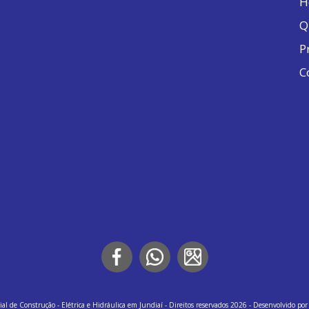
H
Q
P
C
al de Construção - Elétrica e Hidráulica em Jundiaí - Direitos reservados 2026 - Desenvolvido po