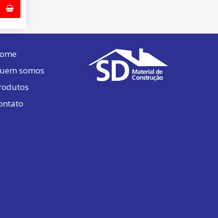
ome
uem somos
rodutos
ontato