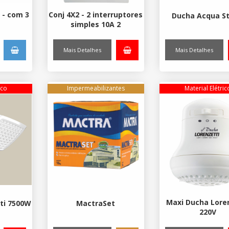
 - com 3
Conj 4X2 - 2 interruptores
Ducha Acqua S
s
simples 10A 2
Mais Detalhes
Mais Detalhes
ico
Impermeabilizantes
Material Elétric
Maxi Ducha Lore
ti 7500W
MactraSet
220V