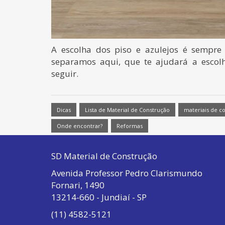
A escolha dos piso e azulejos é sempr
separamos aqui, que te ajudará a escol
seguir.
Dicas
Lista de Material de Construção
materiais de c
Onde encontrar?
Reformas
SD Material de Construção
Avenida Professor Pedro Clarismundo
Fornari, 1490
13214-660 - Jundiaí - SP
(11) 4582-5121