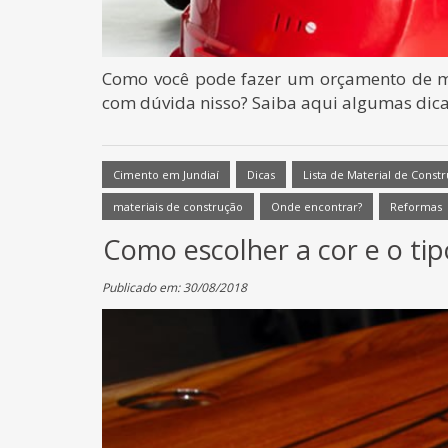
Como você pode fazer um orçamento de ma
com dúvida nisso? Saiba aqui algumas dicas
Cimento em Jundiaí
Dicas
Lista de Material de Const
materiais de construção
Onde encontrar?
Reformas
Como escolher a cor e o tip
Publicado em: 30/08/2018