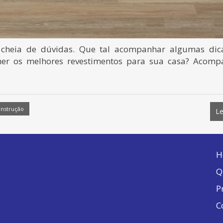
e cheia de dúvidas. Que tal acompanhar algumas dic
her os melhores revestimentos para sua casa? Acomp
onstrução
Le
H
Q
P
C