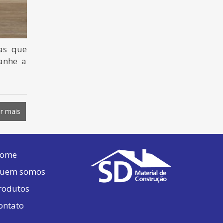
as que
anhe a
r mais
ome
uem somos
rodutos
ontato