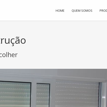
HOME
QUEM SOMOS
PRO
trução
scolher