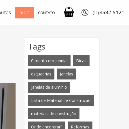
4582-5121
DUTOS
BLOG
CONTATO
(11)
Tags
Cimento em Jundiaí
Dicas
esquadrias
Janelas
janelas de alumínio
Lista de Material de Construção
materiais de construção
Onde encontrar?
Reformas