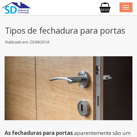
T
o
g
Tipos de fechadura para portas
g
l
Publicado em: 25/08/2018
e
n
a
v
i
g
a
t
i
o
n
As fechaduras para portas
aparentemente são um